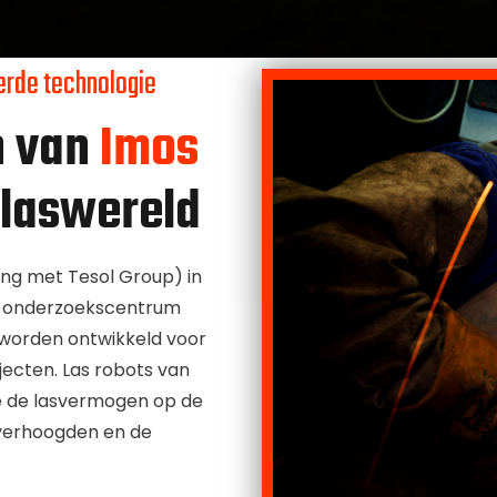
erde technologie
n van
Imos
e laswereld
ng met Tesol Group) in
et onderzoekscentrum
worden ontwikkeld voor
ecten. Las robots van
ie de lasvermogen op de
 verhoogden en de