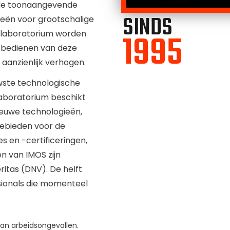
 de toonaangevende
SINDS
gieën voor grootschalige
1995
t laboratorium worden
et bedienen van deze
aanzienlijk verhogen.
uwste technologische
aboratorium beschikt
ieuwe technologieën,
ebieden voor de
es en -certificeringen,
n van IMOS zijn
ritas (DNV). De helft
sionals die momenteel
van arbeidsongevallen.