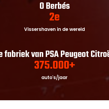
O Berbés
2
e
Vissershaven in de wereld
e fabriek van PSA Peugeot Citro
375.000
+
auto's/jaar