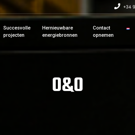
+34 9
Succesvolle
Hernieuwbare
Contact
projecten
energiebronnen
opnemen
O&O