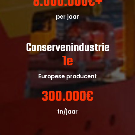
8.000.000
€+
per jaar
Conservenindustrie
1
e
Europese producent
300.000
€
tn/jaar